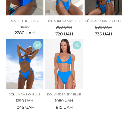
MALIBU BŁĘKITNY
DÓŁ AURORA SKY BLUE
GÓRA AURORA SKY BLUE
NIEBO
960
UAH
980
UAH
2280
UAH
720
UAH
735
UAH
SALE
SALE
-25%
-25%
DÓŁ LINDA SKY-BLUE
DÓŁ AMDER SKY-BLUE
1390
UAH
1080
UAH
1045
UAH
810
UAH