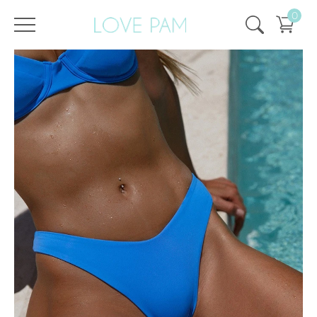
0
/
/
Strona główna
Wszystko
,
Góra i dół
,
Spód
,
Kira
,
EKOLOGICZNY
Dół Kira Sky Blue