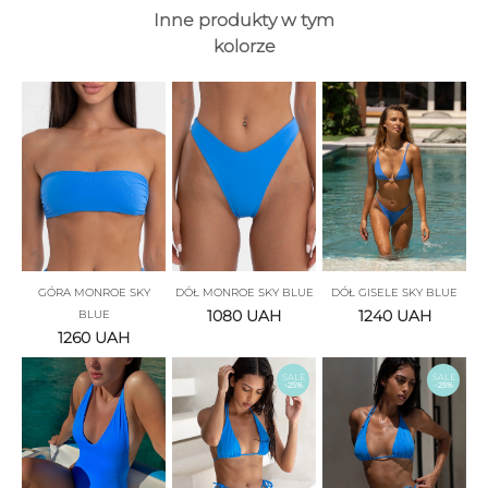
Inne produkty w tym
kolorze
GÓRA MONROE SKY
DÓŁ MONROE SKY BLUE
DÓŁ GISELE SKY BLUE
1080
UAH
1240
UAH
BLUE
1260
UAH
SALE
SALE
-25%
-25%