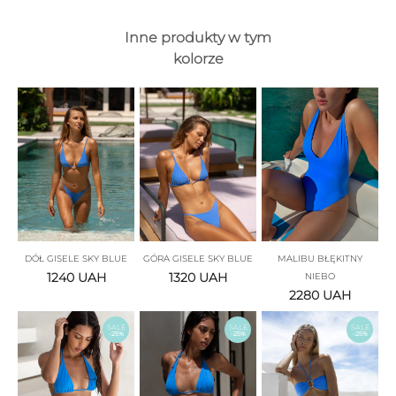
Inne produkty w tym
kolorze
DÓŁ GISELE SKY BLUE
GÓRA GISELE SKY BLUE
MALIBU BŁĘKITNY
1240
UAH
1320
UAH
NIEBO
2280
UAH
SALE
SALE
SALE
-25%
-25%
-25%