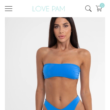
0
/
/
Strona główna
Wszystko
,
Góra i dół
,
Monroe
,
Szczyt
,
EKOLOGICZNY
GÓRA Monroe Sky Blue