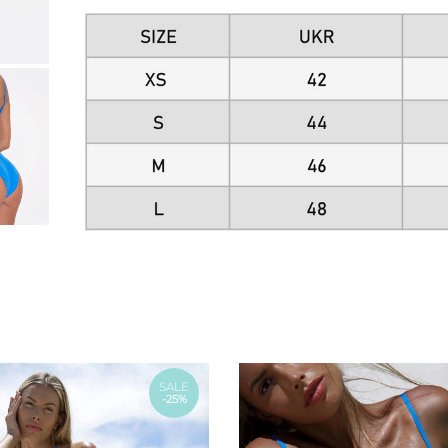
SALE
-25%