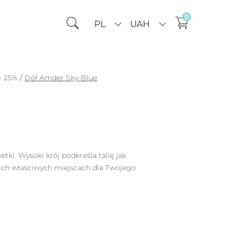
0
PL
UAH
- 25%
/
Dół Amder Sky-Blue
tki. Wysoki krój podkreśla talię jak
kich właściwych miejscach dla Twojego