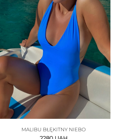
MALIBU BŁĘKITNY NIEBO
2280
UAH