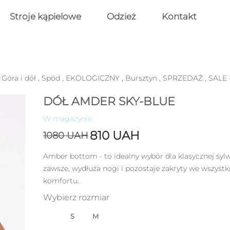
Stroje kąpielowe
Odzież
Kontakt
,
Góra i dół
,
Spód
,
EKOLOGICZNY
,
Bursztyn
,
SPRZEDAŻ
,
SALE 
DÓŁ AMDER SKY-BLUE
W magazynie
810
UAH
1080
UAH
Amber bottom - to idealny wybór dla klasycznej sylwe
zawsze, wydłuża nogi i pozostaje zakryty we wszyst
komfortu.
Wybierz rozmiar
S
M