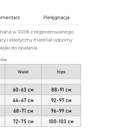
omentarz
Pielęgnacja
onana w 100% z regenerowanego
y i elastyczny materiał odporny
ejki do opalania.
rów