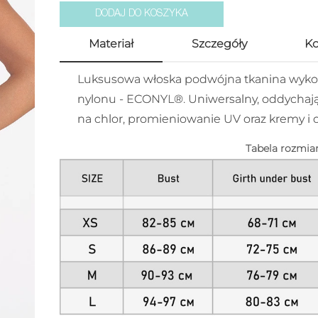
DODAJ DO KOSZYKA
Materiał
Szczegóły
K
Luksusowa włoska podwójna tkanina wyk
nylonu - ECONYL®. Uniwersalny, oddychając
na chlor, promieniowanie UV oraz kremy i ol
Tabela rozmia