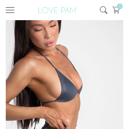
0
/
/
Главная
Все купальники
,
Раздельные
,
Топы
,
Синди
,
SALE
,
SALE - 25%
Топ Синди Графит