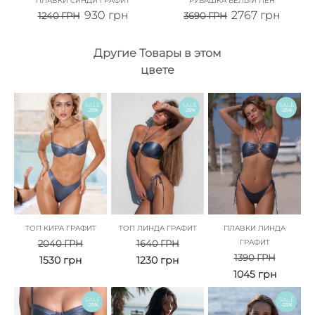
ПЛАВКИ СИНДИ ГРАФИТ
РУБАШКА БЕЛЫЙ ЛЕН
930
грн
2767
грн
1240
ГРН
3690
ГРН
Другие Товары в этом
цвете
SALE
SALE
SALE
-25%
-25%
-25%
ТОП КИРА ГРАФИТ
ТОП ЛИНДА ГРАФИТ
ПЛАВКИ ЛИНДА
2040
ГРН
1640
ГРН
ГРАФИТ
1390
ГРН
1530
грн
1230
грн
1045
грн
SALE
SALE
-25%
-25%