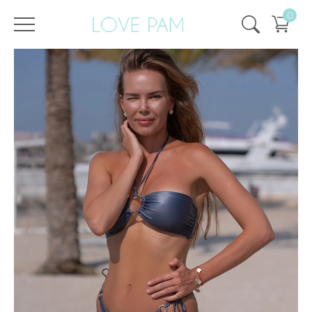
0
/
/
Главная
Все купальники
,
Раздельные
,
Топы
,
Линда
,
SALE
,
SALE - 25%
Топ Линда Графит