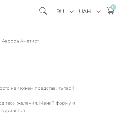
0
RU
UAH
п Аврора Аметист
осто не можем представить твой
под твои желания. Меняй форму и
 вариантов.