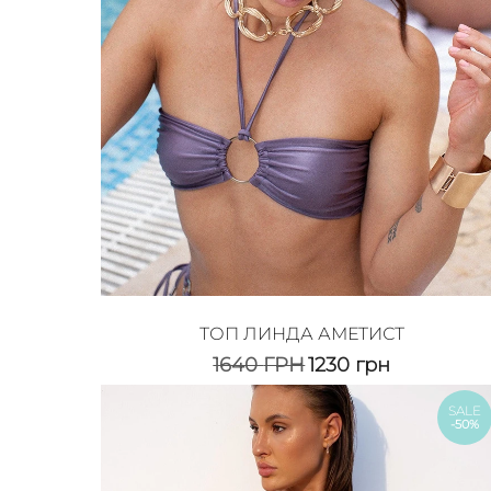
ТОП ЛИНДА АМЕТИСТ
1640
ГРН
1230
грн
SALE
-50%