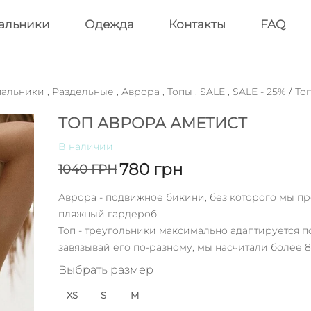
альники
Одежда
Контакты
FAQ
пальники
,
Раздельные
,
Аврора
,
Топы
,
SALE
,
SALE - 25%
/
То
ТОП АВРОРА АМЕТИСТ
В наличии
780
грн
1040
ГРН
Аврора - подвижное бикини, без которого мы пр
пляжный гардероб.
Топ - треугольники максимально адаптируется 
завязывай его по-разному, мы насчитали более 8
Выбрать размер
XS
S
M