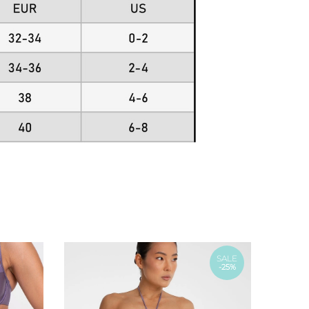
SALE
-25%