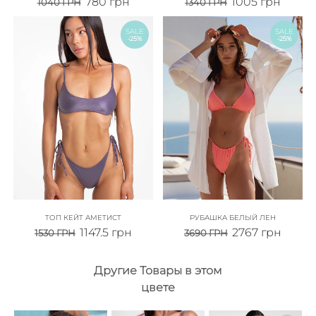
780
грн
1005
грн
1040
ГРН
1340
ГРН
SALE
SALE
-25%
-25%
ТОП КЕЙТ АМЕТИСТ
РУБАШКА БЕЛЫЙ ЛЕН
1147.5
грн
2767
грн
1530
ГРН
3690
ГРН
Другие Товары в этом
цвете