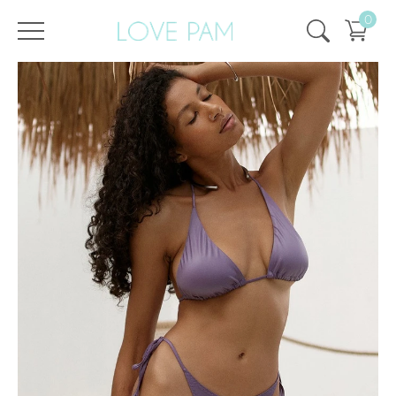
0
/
/
Главная
Все купальники
,
Раздельные
,
Плавки
,
Синди
,
SALE
,
SALE - 25%
Плавки Синди Аметист