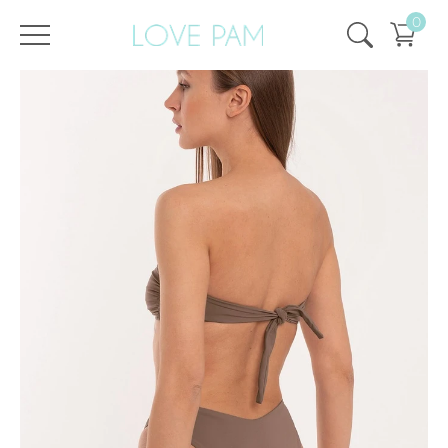
0
/
/
Главная
Все купальники
,
Раздельные
,
Монро
,
Плавки
,
ECO
,
SALE
Плавки Монро Какао