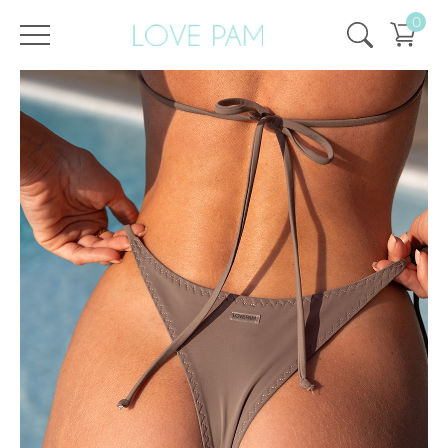
0
/
/
Главная
Все купальники
,
Раздельные
,
Плавки
,
Синди
Плавки Синди Какао