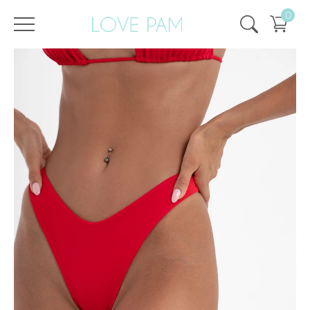
0
/
/
Главная
Все купальники
,
Раздельные
,
Плавки
,
Кира
,
ECO
Плавки Кира Красные