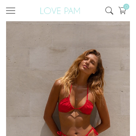
0
/
/
Главная
Все купальники
,
Раздельные
,
Аврора
,
Плавки
,
ECO
Плавки Аврора Красные