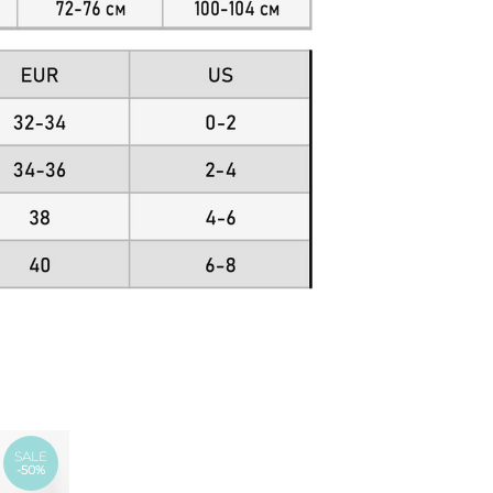
SALE
-50%