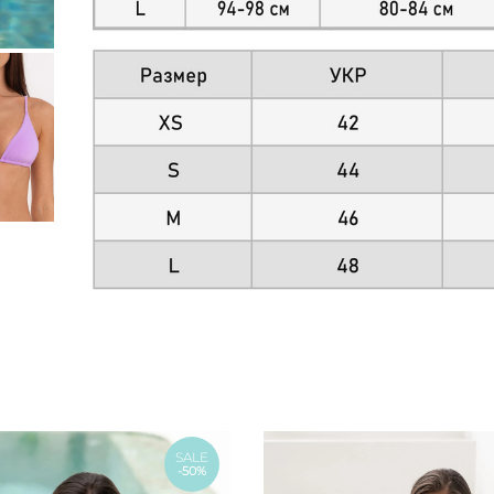
SALE
-50%