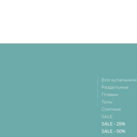
Все купальник
Раздельные
Плавки
Топы
Слитные
SALE
SALE - 25%
SALE - 50%