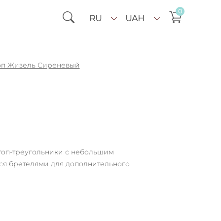
0
RU
UAH
оп Жизель Сиреневый
топ-треугольники с небольшим
ся бретелями для дополнительного