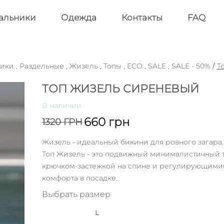
альники
Одежда
Контакты
FAQ
ники
,
Раздельные
,
Жизель
,
Топы
,
ECO
,
SALE
,
SALE - 50%
/
Т
ТОП ЖИЗЕЛЬ СИРЕНЕВЫЙ
В наличии
660
грн
1320
ГРН
Жизель - идеальный бикини для ровного загара.
Топ Жизель - это подвижный минималистичный 
крючком-застежкой на спине и регулирующими
комфорта в посадке.
Выбрать размер
L