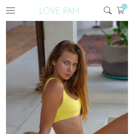
0
/
/
Главная
Все купальники
,
Раздельные
,
Тайра
,
Топы
,
ECO
,
SALE
,
SALE - 50%
Топ Тайра Лимонный