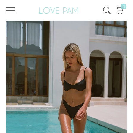
0
/
/
Главная
Все купальники
,
Раздельные
,
Топы
,
Кира
,
ECO
Топ Кира Черный