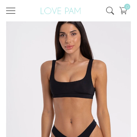
0
/
/
Главная
Все купальники
,
Раздельные
,
Плавки
,
Кира
,
ECO
Плавки Кира Черные