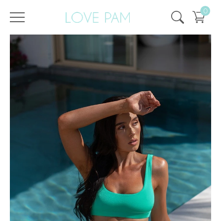
0
Все купальники
Раздельные
,
Тайра
,
Плавки
,
SALE
,
SALE -
Плавки Тайра Мерцающий
/
/
Главная
50%
Изумрудный