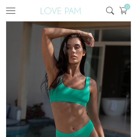
0
/
/
Главная
Все купальники
,
Раздельные
,
Тайра
,
Топы
,
SALE
,
SALE - 50%
Топ Тайра Мерцающий Изумрудный