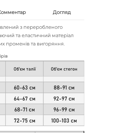
Комментар
Догляд
товлений з переробленого
аючий та еластичний матеріал
вих променів та вигоряння.
ірів