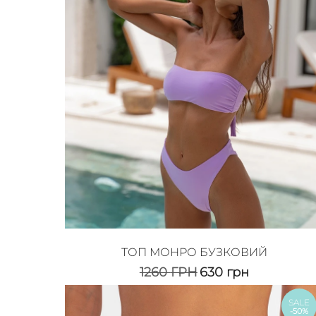
ТОП МОНРО БУЗКОВИЙ
1260
ГРН
630
грн
SALE
-50%