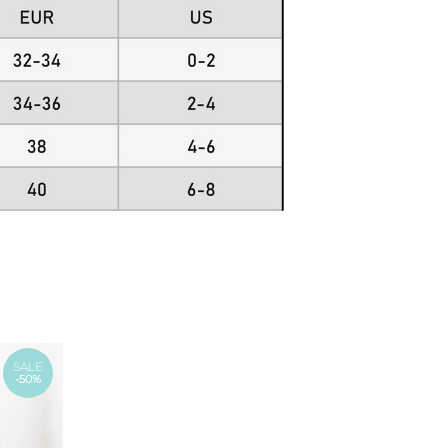
SALE
-50%