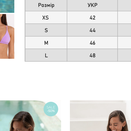
SALE
-50%