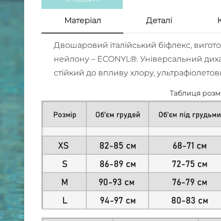
Матерiал
Деталi
Двошаровий італійський біфлекс, виго
нейлону – ECONYL®. Універсальний дих
стійкий до впливу хлору, ультрафіолето
Таблиця розм