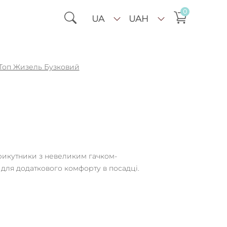
0
UA
UAH
Топ Жизель Бузковий
трикутники з невеликим гачком-
 для додаткового комфорту в посадці.