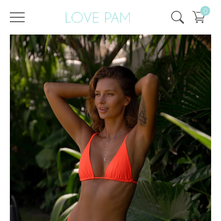
0
/
/
Головна
Всі купальники
,
Топи і плавки
,
Жизель
,
Топи
,
ECO
,
SALE
Топ Жизель Помаранчевий