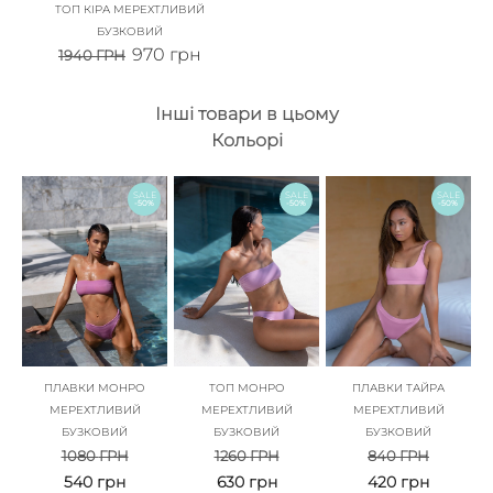
ТОП КІРА МЕРЕХТЛИВИЙ
БУЗКОВИЙ
970
грн
1940
ГРН
Інші товари в цьому
Кольорі
SALE
SALE
SALE
-50%
-50%
-50%
ПЛАВКИ МОНРО
ТОП МОНРО
ПЛАВКИ ТАЙРА
МЕРЕХТЛИВИЙ
МЕРЕХТЛИВИЙ
МЕРЕХТЛИВИЙ
БУЗКОВИЙ
БУЗКОВИЙ
БУЗКОВИЙ
1080
ГРН
1260
ГРН
840
ГРН
540
грн
630
грн
420
грн