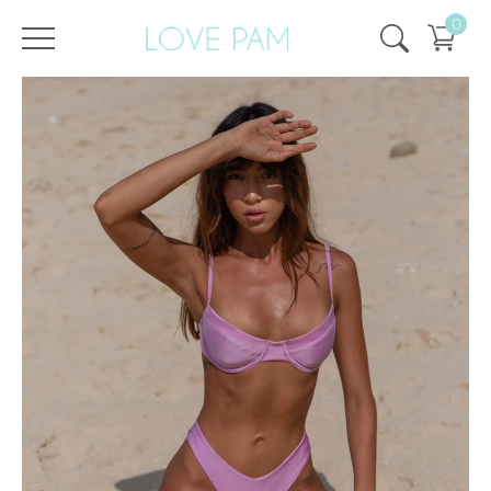
0
Всі купальники
,
Топи і плавки
,
Плавки
,
Кіра
,
SALE
,
SALE -
Плавки Кіра Мерехтливий
/
/
Головна
50%
Бузковий