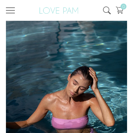
0
/
/
Strona główna
Wszystko
,
Góra i dół
,
Monroe
,
Szczyt
,
SPRZEDAŻ
,
SALE - 50%
GÓRA Monroe Shimmering Lilac