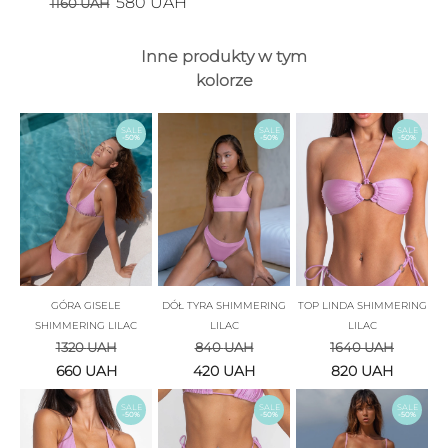
580
UAH
1160
UAH
Inne produkty w tym
kolorze
SALE
SALE
SALE
-50%
-50%
-50%
GÓRA GISELE
DÓŁ TYRA SHIMMERING
TOP LINDA SHIMMERING
SHIMMERING LILAC
LILAC
LILAC
1320
UAH
840
UAH
1640
UAH
660
UAH
420
UAH
820
UAH
SALE
SALE
SALE
-50%
-50%
-50%