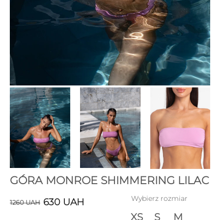
GÓRA MONROE SHIMMERING LILAC
Wybierz rozmiar
630
UAH
1260
UAH
XS
S
M