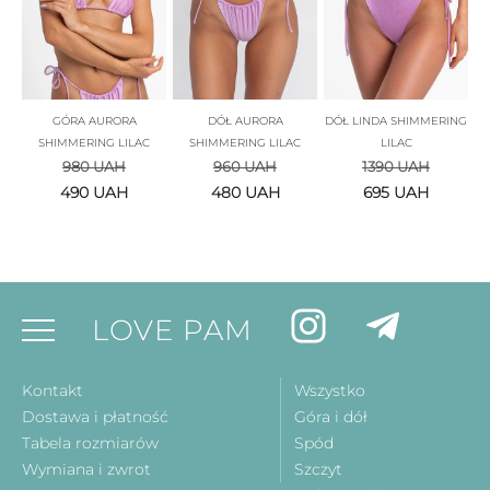
GÓRA AURORA
DÓŁ AURORA
DÓŁ LINDA SHIMMERING
SHIMMERING LILAC
SHIMMERING LILAC
LILAC
980
UAH
960
UAH
1390
UAH
490
UAH
480
UAH
695
UAH
LOVE PAM
Kontakt
Wszystko
Dostawa i płatność
Góra i dół
Tabela rozmiarów
Spód
Wymiana i zwrot
Szczyt