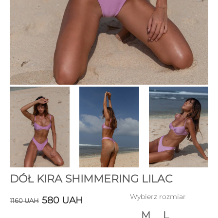
DÓŁ KIRA SHIMMERING LILAC
Wybierz rozmiar
580
UAH
1160
UAH
M
L