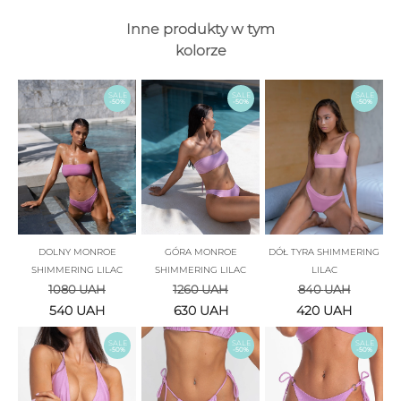
Inne produkty w tym
kolorze
SALE
SALE
SALE
-50%
-50%
-50%
DOLNY MONROE
GÓRA MONROE
DÓŁ TYRA SHIMMERING
SHIMMERING LILAC
SHIMMERING LILAC
LILAC
1080
UAH
1260
UAH
840
UAH
540
UAH
630
UAH
420
UAH
SALE
SALE
SALE
-50%
-50%
-50%