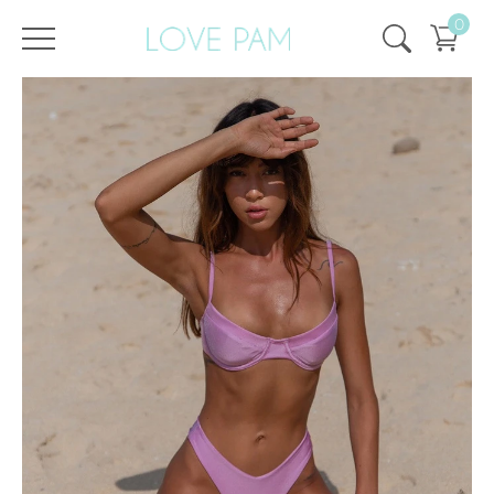
0
/
/
Strona główna
Wszystko
,
Góra i dół
,
Spód
,
Kira
,
SPRZEDAŻ
,
SALE - 50%
Dół Kira Shimmering Lilac