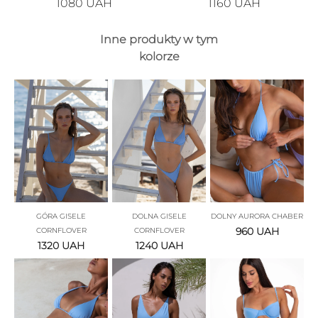
1080
UAH
1160
UAH
Inne produkty w tym
kolorze
GÓRA GISELE
DOLNA GISELE
DOLNY AURORA CHABER
960
UAH
CORNFLOVER
CORNFLOVER
1320
UAH
1240
UAH