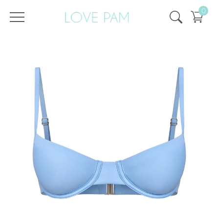
0
Strona
Wszystko
,
Góra i dół
,
Szczyt
,
Kira
,
EKOLOGICZNY
,
SPRZEDAŻ
,
SALE -
Najlepszy Kira
/
/
główna
25%
Cornflower