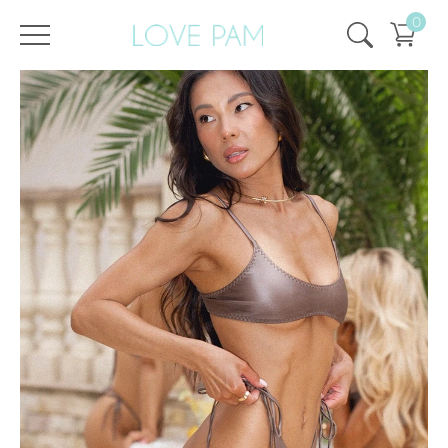
0
/
/
Strona główna
Wszystko
,
Góra i dół
,
Szczyt
,
Kate
GÓRA Kate Kwarc