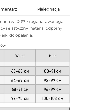
omentarz
Pielęgnacja
onana w 100% z regenerowanego
y i elastyczny materiał odporny
ejki do opalania.
rów