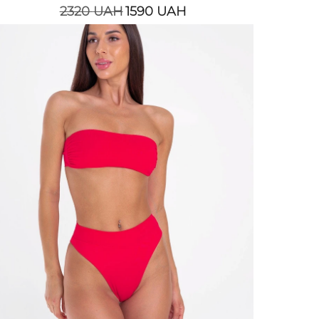
2320
UAH
1590
UAH