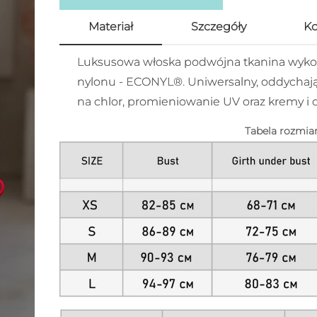
Materiał
Szczegóły
K
Luksusowa włoska podwójna tkanina wyk
nylonu - ECONYL®. Uniwersalny, oddychając
na chlor, promieniowanie UV oraz kremy i ol
Tabela rozmia