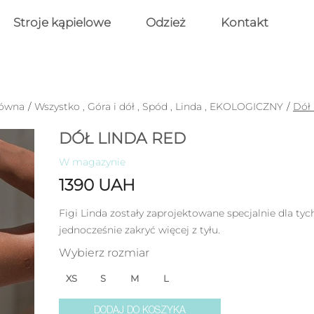
Stroje kąpielowe
Odzież
Kontakt
łówna
/
Wszystko
,
Góra i dół
,
Spód
,
Linda
,
EKOLOGICZNY
/
Dół
DÓŁ LINDA RED
W magazynie
1390
UAH
Figi Linda zostały zaprojektowane specjalnie dla tych
jednocześnie zakryć więcej z tyłu.
Wybierz rozmiar
XS
S
M
L
DODAJ DO KOSZYKA