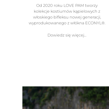
Od 2020 roku LOVE PAM tworzy
kolekcje kostiumów kąpielowych z
włoskiego bifleksu nowej generacji,
wyprodukowanego z włókna ECONYL®.
Dowiedz się więcej...