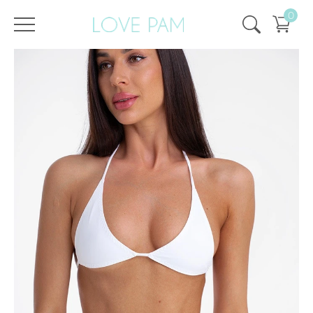
0
/
/
Главная
Все купальники
,
Раздельные
,
Топы
,
Синди
,
SALE
,
SALE - 25%
Топ Синди Белый