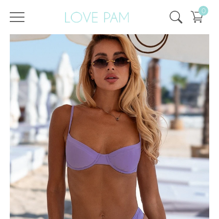
0
/
/
Главная
Все купальники
,
Раздельные
,
Топы
,
Кира
,
ECO
,
SALE
,
SALE - 25%
Топ Кира Фиалковый