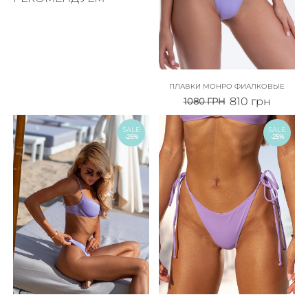
ПЛАВКИ МОНРО ФИАЛКОВЫЕ
810
грн
1080
ГРН
SALE
SALE
-25%
-25%