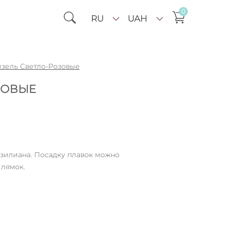
0
RU
UAH
зель Светло-Розовые
ЗОВЫЕ
зилиана. Посадку плавок можно
 лямок.