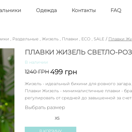
альники
Одежда
Контакты
FAQ
ники
,
Раздельные
,
Жизель
,
Плавки
,
ECO
,
SALE
/
Плавки Жи
ПЛАВКИ ЖИЗЕЛЬ СВЕТЛО-РО
В наличии
499
грн
1240
ГРН
Жизель - идеальный бикини для ровного загара.
Плавки Жизель - минималистичные плавки - бра
регулировать от средней до завышенной за счет
Выбрать размер
XS
В КОРЗИНУ