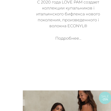
C 2020 года LOVE PAM создает
коллекции купальников i
итальянского бифлекса нового
поколения, произведенного i
волокна ECONYL®
Подробнее...
SALE
-25%