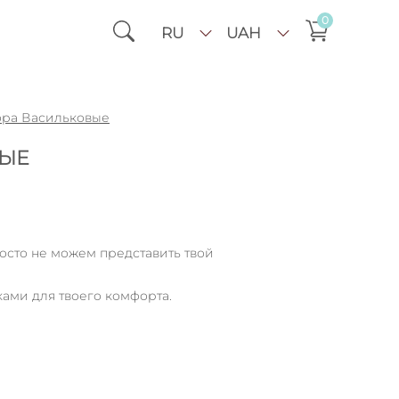
0
RU
UAH
ора Васильковые
ВЫЕ
осто не можем представить твой
ками для твоего комфорта.