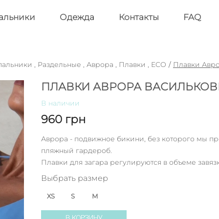
альники
Одежда
Контакты
FAQ
пальники
,
Раздельные
,
Аврора
,
Плавки
,
ECO
/
Плавки Авр
ПЛАВКИ АВРОРА ВАСИЛЬКО
В наличии
960
грн
Аврора - подвижное бикини, без которого мы пр
пляжный гардероб.
Плавки для загара регулируются в объеме завяз
Выбрать размер
XS
S
M
В КОРЗИНУ