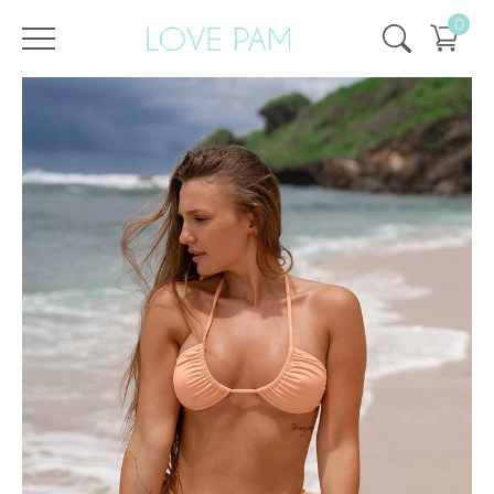
0
/
/
Главная
Все купальники
,
Раздельные
,
Аврора
,
Плавки
,
ECO
,
SALE
Плавки Аврора Персиковые