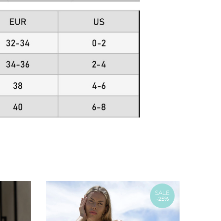
SALE
-25%