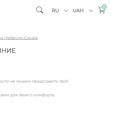
0
RU
UAH
ра Небесно-Синие
ИНИЕ
осто не можем представить твой
ками для твоего комфорта.