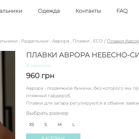
альники
Одежда
Контакты
FAQ
альники
,
Раздельные
,
Аврора
,
Плавки
,
ECO
/
Плавки Авро
ПЛАВКИ АВРОРА НЕБЕСНО-С
В наличии
960
грн
Аврора - подвижное бикини, без которого мы пр
пляжный гардероб.
Плавки для загара регулируются в объеме завяз
Выбрать размер
XS
S
M
L
В КОРЗИНУ