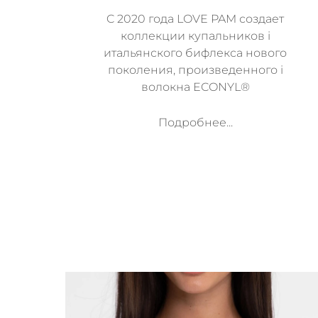
C 2020 года LOVE PAM создает
коллекции купальников i
итальянского бифлекса нового
поколения, произведенного i
волокна ECONYL®
Подробнее...