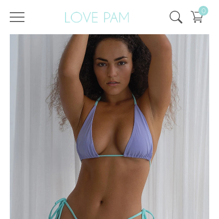
0
Все купальники
,
Раздельные
,
Аврора
,
Плавки
,
ECO
,
SALE
,
SALE -
Плавки Аврора Мятно-
/
/
Главная
50%
Лавандовые