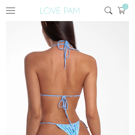
0
/
/
Главная
Все купальники
,
Раздельные
,
Аврора
,
Плавки
,
SALE
Плавки Аврора Барбадос