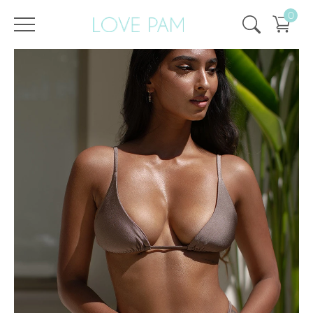
0
/
/
Головна
Всі купальники
,
Топи і плавки
,
Жизель
,
Топи
,
SALE
Топ Жизель Мерехтливий Какао