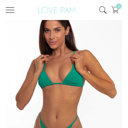
0
/
/
Головна
Всі купальники
,
Топи і плавки
,
Жизель
,
Топи
,
ECO
,
SALE
,
SALE - 50%
Топ Жизель Смарагдовий