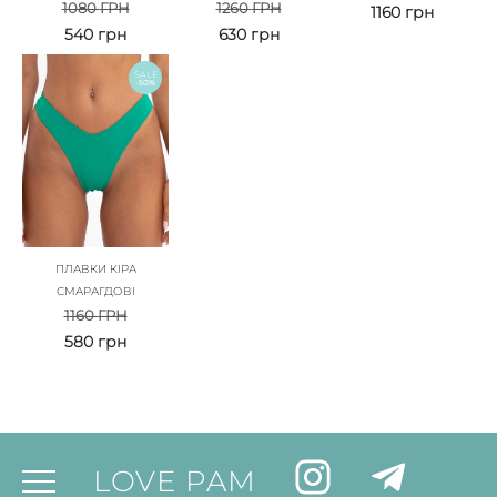
1080
ГРН
1260
ГРН
1160
грн
540
грн
630
грн
SALE
-50%
ПЛАВКИ КІРА
СМАРАГДОВІ
1160
ГРН
580
грн
LOVE PAM