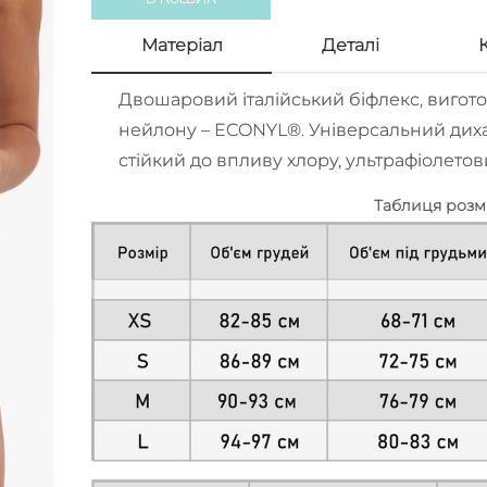
Матерiал
Деталi
Двошаровий італійський біфлекс, виго
нейлону – ECONYL®. Універсальний дих
стійкий до впливу хлору, ультрафіолето
Таблиця розм