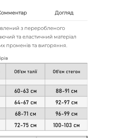
Комментар
Догляд
товлений з переробленого
аючий та еластичний матеріал
вих променів та вигоряння.
ірів