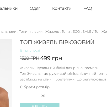
альники
Одяг
Контакти
FAQ
упальники
,
Топи і плавки
,
Жизель
,
Топи
,
ECO
,
SALE
/
Топ Жи
ТОП ЖИЗЕЛЬ БІРЮЗОВИЙ
В наявності
499
грн
1320
ГРН
Жизель - ідеальний бікіні для рівної засмаги.
Топ Жизель - це рухливий мінімалістичний топ-
застібкою на спині і бретелями, що регулюються,
Обрати розмір
XS
В КОШИК