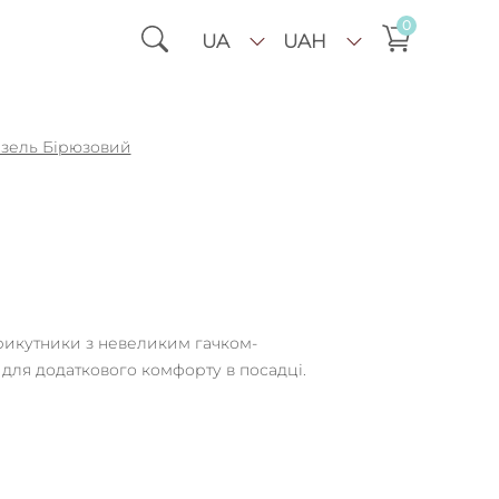
0
UA
UAH
зель Бірюзовий
трикутники з невеликим гачком-
 для додаткового комфорту в посадці.