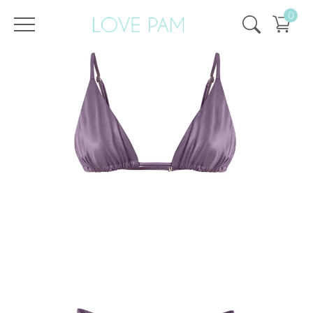
0
/
/
Головна
Всі купальники
,
Топи і плавки
,
Жизель
,
Топи
Топ Жизель Аметист