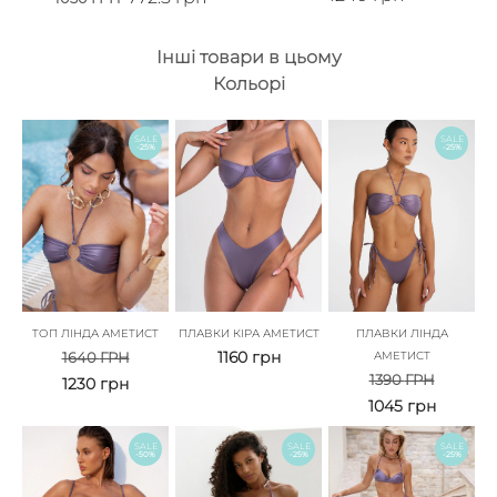
Інші товари в цьому
Кольорі
SALE
SALE
-25%
-25%
ТОП ЛІНДА АМЕТИСТ
ПЛАВКИ КІРА АМЕТИСТ
ПЛАВКИ ЛІНДА
1160
грн
1640
ГРН
АМЕТИСТ
1390
ГРН
1230
грн
1045
грн
SALE
SALE
SALE
-50%
-25%
-25%