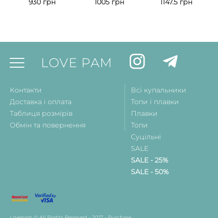
930
грн
1005
грн
1147.5
грн
LOVE PAM
Контакти
Всі купальники
Доставка і оплата
Топи і плавки
Таблиця розмірів
Плавки
Обмін та повернення
Топи
Суцільні
SALE
SALE - 25%
SALE - 50%
Lovepam © All Rights Reserved - 2017 - Purchase