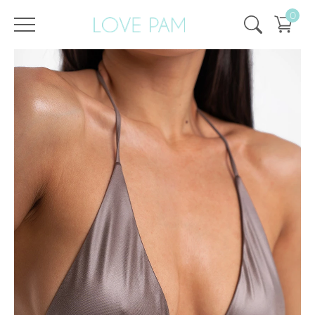
0
/
/
Головна
Всі купальники
,
Топи і плавки
,
Аврора
,
Топи
Топ Аврора Кварц