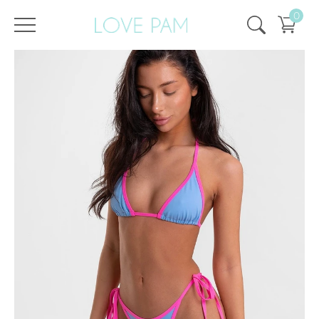
0
/
/
Головна
Всі купальники
,
Топи і плавки
,
Аврора
,
Топи
Топ Аврора Астро