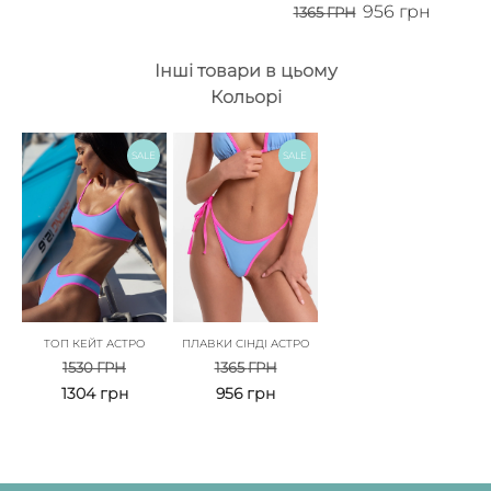
956
грн
1365
ГРН
Інші товари в цьому
Кольорі
SALE
SALE
ТОП КЕЙТ АСТРО
ПЛАВКИ СІНДІ АСТРО
1530
ГРН
1365
ГРН
1304
грн
956
грн