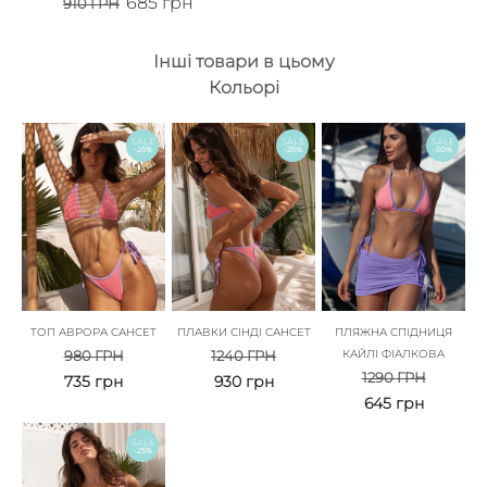
685
грн
910
ГРН
Інші товари в цьому
Кольорі
SALE
SALE
SALE
-25%
-25%
-50%
ТОП АВРОРА САНСЕТ
ПЛАВКИ СІНДІ САНСЕТ
ПЛЯЖНА СПІДНИЦЯ
980
ГРН
1240
ГРН
КАЙЛІ ФІАЛКОВА
1290
ГРН
735
грн
930
грн
645
грн
SALE
-25%