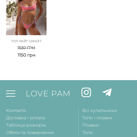
ТОП КЕЙТ САНСЕТ
1530
ГРН
1150
грн
LOVE PAM
Контакти
Всі купальники
Доставка і оплата
Топи і плавки
Таблиця розмірів
Плавки
Обмін та повернення
Топи