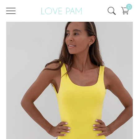
0
/
/
Головна
Всі купальники
,
Суцільні
,
Пем
,
ECO
,
SALE
,
SALE - 50%
Пем Лимон