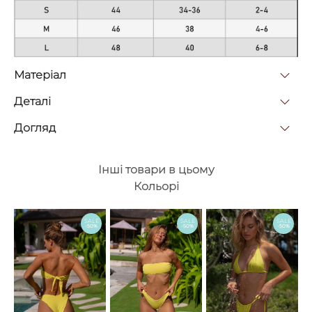
Матерiал
Деталi
Догляд
Інші товари в цьому
Кольорі
SALE
SALE
SALE
-50%
-50%
-50%