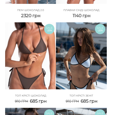
ПЕМ ШОКОЛАД 2.0
ПЛАВКИ СІНДІ ШОКОЛАД
2320
грн
1140
грн
SALE
SALE
-25%
-25%
ТОП КРІСТІ ШОКОЛАД
ТОП КРІСТІ ЗЕНІТ
685
грн
685
грн
910
ГРН
910
ГРН
SALE
SALE