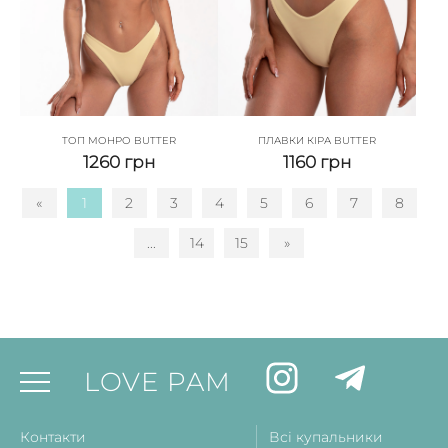
ТОП МОНРО BUTTER
ПЛАВКИ КІРА BUTTER
1260
грн
1160
грн
«
1
2
3
4
5
6
7
8
...
14
15
»
LOVE PAM
Контакти
Всі купальники