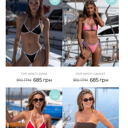
-25%
-25%
ТОП КРІСТІ ОРКА
ТОП КРІСТІ САНСЕТ
685
грн
685
грн
910
ГРН
910
ГРН
SALE
-25%