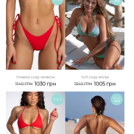
-25%
ПЛАВКИ СІНДІ ЧЕРВОНІ
ТОП СІНДІ АРУБА
1030
грн
1005
грн
1140
ГРН
1340
ГРН
SALE
SALE
-50%