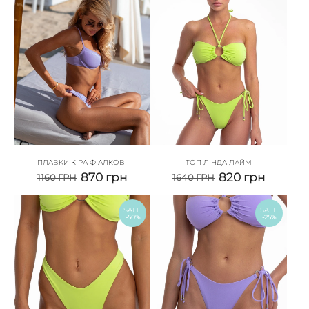
ПЛАВКИ КІРА ФІАЛКОВІ
ТОП ЛІНДА ЛАЙМ
870
грн
820
грн
1160
ГРН
1640
ГРН
SALE
SALE
-50%
-25%