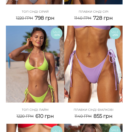
ТОП СІНДІ СІРИЙ
ПЛАВКИ СІНДІ СІРІ
798
грн
728
грн
1220
ГРН
1140
ГРН
SALE
SALE
-50%
-25%
ТОП СІНДІ ЛАЙМ
ПЛАВКИ СІНДІ ФІАЛКОВІ
610
грн
855
грн
1220
ГРН
1140
ГРН
SALE
SALE