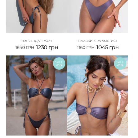
ТОП ЛІНДА ГРАФІТ
ПЛАВКИ КІРА АМЕТИСТ
1230
грн
1045
грн
1640
ГРН
1160
ГРН
SALE
SALE
-25%
-25%