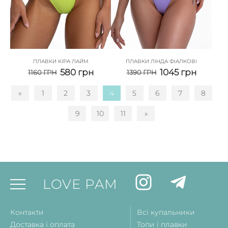
ПЛАВКИ КІРА ЛАЙМ
ПЛАВКИ ЛІНДА ФІАЛКОВІ
580
грн
1045
грн
1160
ГРН
1390
ГРН
«
1
2
3
4
5
6
7
8
9
10
11
»
LOVE PAM
Контакти
Всі купальники
Доставка і оплата
Топи і плавки