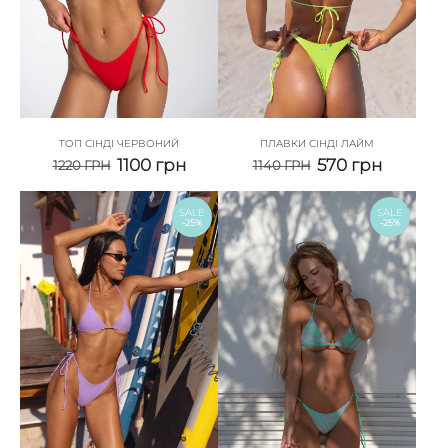
ТОП СІНДІ ЧЕРВОНИЙ
ПЛАВКИ СІНДІ ЛАЙМ
1100
грн
570
грн
1220
ГРН
1140
ГРН
SALE
SALE
-25%
-25%