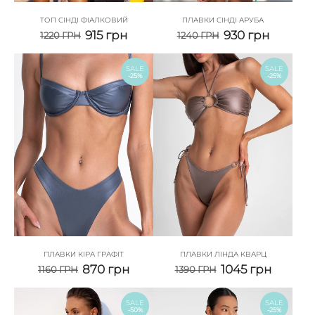
ТОП СІНДІ ФІАЛКОВИЙ
ПЛАВКИ СІНДІ АРУБА
915
грн
930
грн
1220
ГРН
1240
ГРН
SALE
SALE
-25%
-25%
ПЛАВКИ КІРА ГРАФІТ
ПЛАВКИ ЛІНДА КВАРЦ
870
грн
1045
грн
1160
ГРН
1390
ГРН
SALE
SALE
-50%
-25%