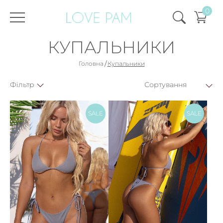
0
КУПАЛЬНИКИ
/
Головна
Купальники
Фiльтр
SALE
SALE