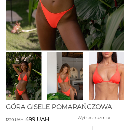
GÓRA GISELE POMARAŃCZOWA
Wybierz rozmiar
499
UAH
1320
UAH
L