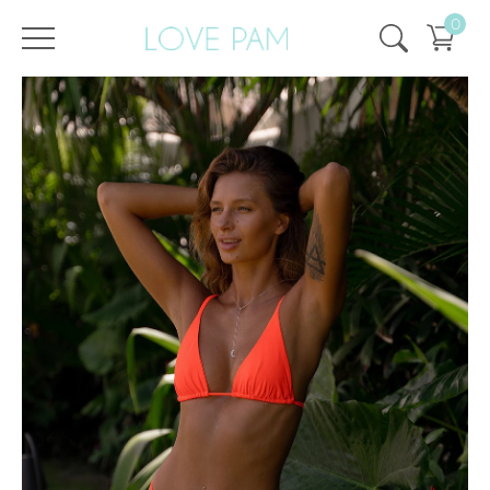
0
/
/
Strona główna
Wszystko
,
Góra i dół
,
Gisele
,
Szczyt
,
EKOLOGICZNY
,
SPRZEDAŻ
GÓRA Gisele Pomarańczowa