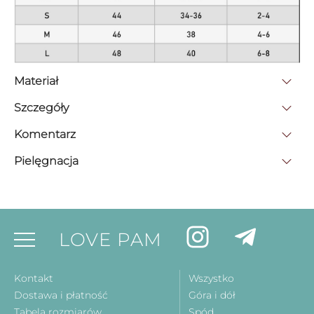
Materiał
Szczegóły
Komentarz
Pielęgnacja
LOVE PAM
Kontakt
Wszystko
Dostawa i płatność
Góra i dół
Tabela rozmiarów
Spód