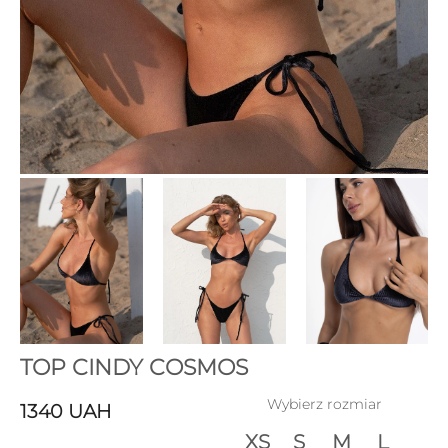
TOP CINDY COSMOS
Wybierz rozmiar
1340
UAH
XS
S
M
L