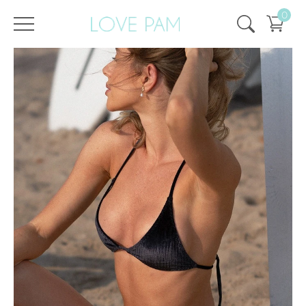
0
/
/
Strona główna
Wszystko
,
Góra i dół
,
Szczyt
,
Cindy
Top Cindy Cosmos