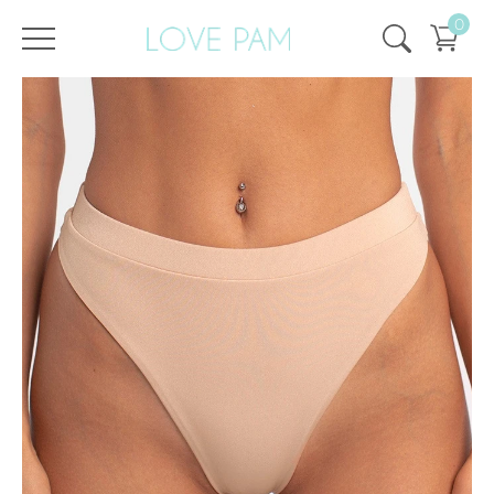
0
/
/
Strona główna
Wszystko
,
Góra i dół
,
Tyra
,
Spód
,
SPRZEDAŻ
,
SALE - 50%
Dół Tyra Shimmering Sand