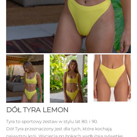
DÓŁ TYRA LEMON
Tyra to sportowy zestaw w stylu lat 80. i 90.
Dół Tyra przeznaczony jest dla tych, które kochają
najwyższy krój. Wycięcia po bokach wydłużają sylwetkę,