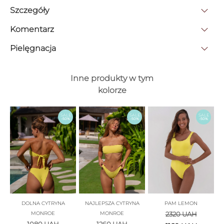
Szczegóły
Komentarz
Pielęgnacja
Inne produkty w tym
kolorze
SALE
SALE
SALE
-50%
-50%
-50%
DOLNA CYTRYNA
NAJLEPSZA CYTRYNA
PAM LEMON
MONROE
MONROE
2320
UAH
1080
UAH
1260
UAH