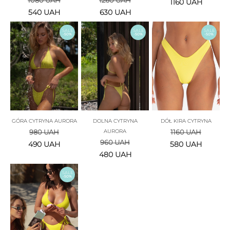
1160
UAH
540
UAH
630
UAH
SALE
SALE
SALE
-50%
-50%
-50%
GÓRA CYTRYNA AURORA
DOLNA CYTRYNA
DÓŁ KIRA CYTRYNA
980
UAH
AURORA
1160
UAH
960
UAH
490
UAH
580
UAH
480
UAH
SALE
-50%