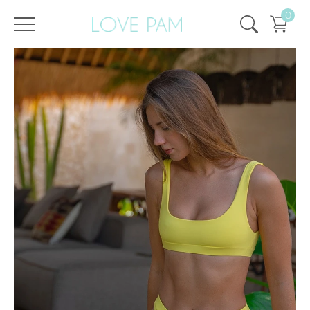
0
/
/
Strona główna
Wszystko
,
Góra i dół
,
Tyra
,
Spód
,
EKOLOGICZNY
,
SPRZEDAŻ
,
SALE - 50%
DÓŁ TYRA LEMON