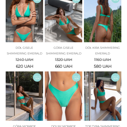
-50%
-50%
-50%
DÓŁ GISELE
GÓRA GISELE
DÓŁ KIRA SHIMMERING
SHIMMERING EMERALD
SHIMMERING EMERALD
EMERALD
1240
UAH
1320
UAH
1160
UAH
620
UAH
660
UAH
580
UAH
SALE
SALE
SALE
-50%
-50%
-50%
GÓRA MONROE
DOLNY MONROE
TOP TYRA SHIMMERING