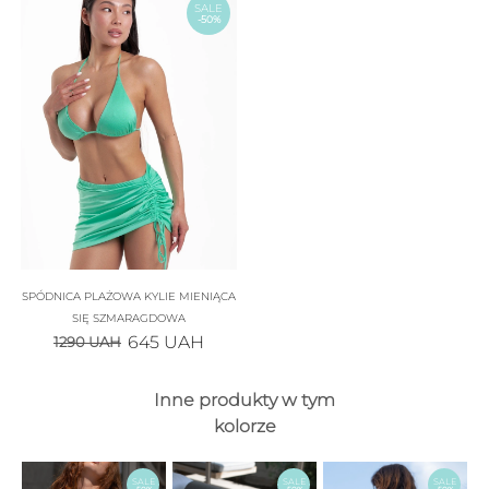
SALE
-50%
SPÓDNICA PLAŻOWA KYLIE MIENIĄCA
SIĘ SZMARAGDOWA
645
UAH
1290
UAH
Inne produkty w tym
kolorze
SALE
SALE
SALE