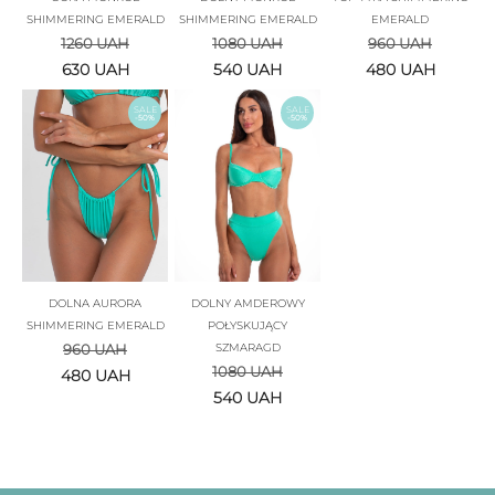
SHIMMERING EMERALD
SHIMMERING EMERALD
EMERALD
1260
UAH
1080
UAH
960
UAH
630
UAH
540
UAH
480
UAH
SALE
SALE
-50%
-50%
DOLNA AURORA
DOLNY AMDEROWY
SHIMMERING EMERALD
POŁYSKUJĄCY
960
UAH
SZMARAGD
1080
UAH
480
UAH
540
UAH