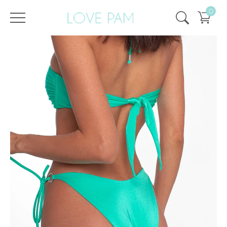
0
/
/
Strona główna
Wszystko
,
Góra i dół
,
Spód
,
Linda
,
SPRZEDAŻ
,
SALE - 50%
Dół Linda Shimmering Emerald