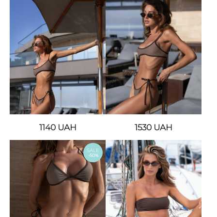
1140
UAH
1530
UAH
SALE
-50%