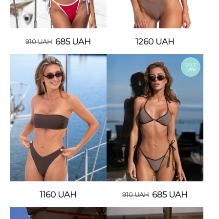
685
UAH
1260
UAH
910
UAH
SALE
-25%
1160
UAH
685
UAH
910
UAH