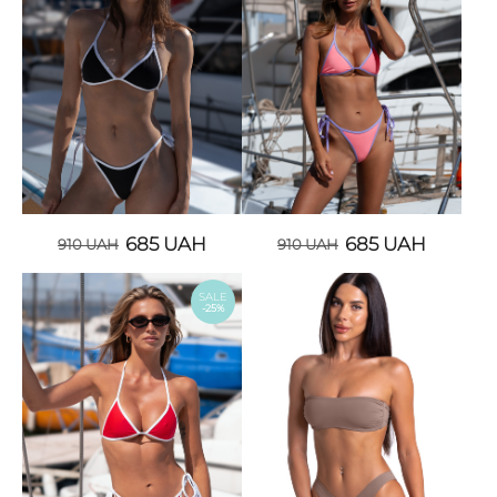
685
UAH
685
UAH
910
UAH
910
UAH
SALE
-25%