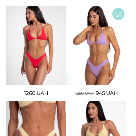
SALE
-25%
1260
UAH
945
UAH
1260
UAH