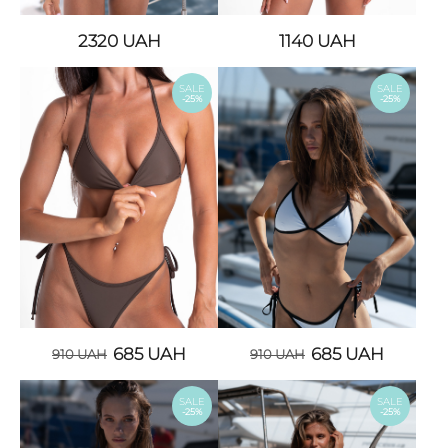
2320
UAH
1140
UAH
SALE
SALE
-25%
-25%
685
UAH
685
UAH
910
UAH
910
UAH
SALE
SALE
-25%
-25%