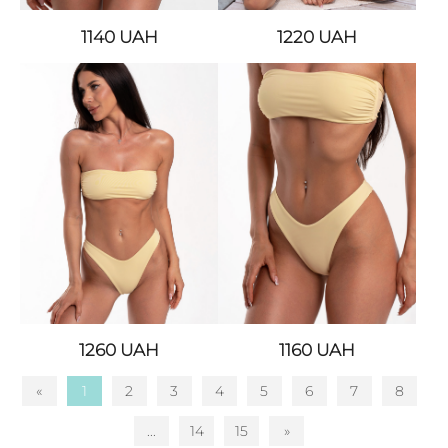
1140
UAH
1220
UAH
1260
UAH
1160
UAH
«
1
2
3
4
5
6
7
8
...
14
15
»